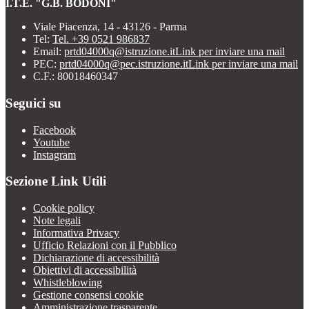
I.T.E. "G.B. BODONI"
Viale Piacenza, 14 - 43126 - Parma
Tel:
Tel. +39 0521 986837
Email:
prtd04000q@istruzione.it
Link per inviare una mail
PEC:
prtd04000q@pec.istruzione.it
Link per inviare una mail
C.F.: 80018460347
Seguici su
Facebook
Youtube
Instagram
Sezione Link Utili
Cookie policy
Note legali
Informativa Privacy
Ufficio Relazioni con il Pubblico
Dichiarazione di accessibilità
Obiettivi di accessibilità
Whistleblowing
Gestione consensi cookie
Amministrazione trasparente