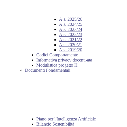
A.s. 2025/26
A.s. 2024/25
A.s. 2023/24
A.s. 2022/23
A.s. 2021/22
A.s. 2020/21
A.s. 2019/20
Codici Comportamento
Informativa privacy docenti-ata
Modulistica progetto H
Documenti Fondamentali
Piano per l'Intelligenza Artificiale
Bilancio Sostenibilità