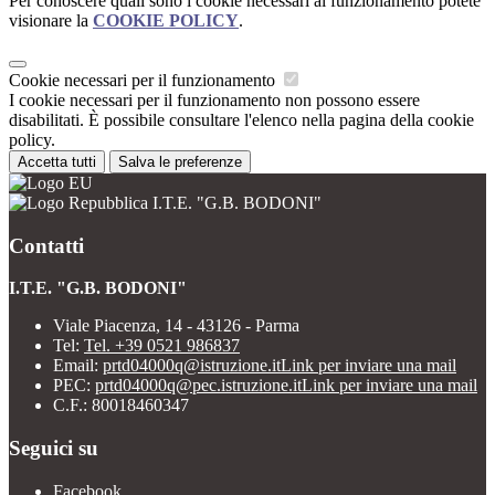
Per conoscere quali sono i cookie necessari al funzionamento potete
visionare la
COOKIE POLICY
.
Cookie necessari per il funzionamento
I cookie necessari per il funzionamento non possono essere
disabilitati. È possibile consultare l'elenco nella pagina della cookie
policy.
Accetta tutti
Salva le preferenze
I.T.E. "G.B. BODONI"
Contatti
I.T.E. "G.B. BODONI"
Viale Piacenza, 14 - 43126 - Parma
Tel:
Tel. +39 0521 986837
Email:
prtd04000q@istruzione.it
Link per inviare una mail
PEC:
prtd04000q@pec.istruzione.it
Link per inviare una mail
C.F.: 80018460347
Seguici su
Facebook