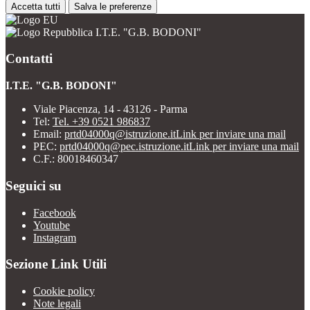
Accetta tutti
Salva le preferenze
I.T.E. "G.B. BODONI"
Contatti
I.T.E. "G.B. BODONI"
Viale Piacenza, 14 - 43126 - Parma
Tel:
Tel. +39 0521 986837
Email:
prtd04000q@istruzione.it
Link per inviare una mail
PEC:
prtd04000q@pec.istruzione.it
Link per inviare una mail
C.F.: 80018460347
Seguici su
Facebook
Youtube
Instagram
Sezione Link Utili
Cookie policy
Note legali