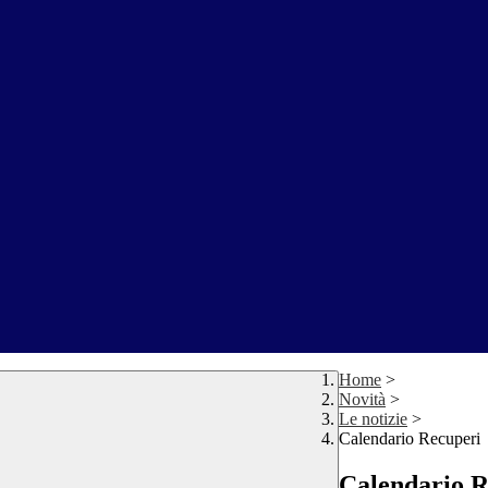
Home
>
Novità
>
Le notizie
>
Calendario Recuperi
Calendario R