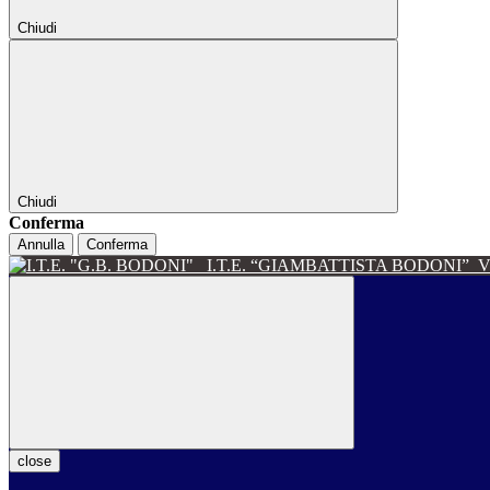
Chiudi
Chiudi
Conferma
Annulla
Conferma
I.T.E. “GIAMBATTISTA BODONI”
V
close