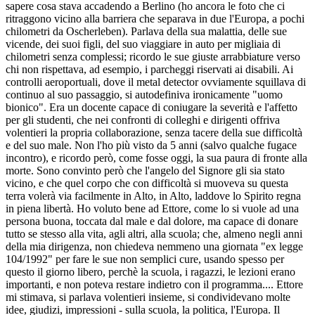
sapere cosa stava accadendo a Berlino (ho ancora le foto che ci
ritraggono vicino alla barriera che separava in due l'Europa, a pochi
chilometri da Oscherleben). Parlava della sua malattia, delle sue
vicende, dei suoi figli, del suo viaggiare in auto per migliaia di
chilometri senza complessi; ricordo le sue giuste arrabbiature verso
chi non rispettava, ad esempio, i parcheggi riservati ai disabili. Ai
controlli aeroportuali, dove il metal detector ovviamente squillava di
continuo al suo passaggio, si autodefiniva ironicamente "uomo
bionico". Era un docente capace di coniugare la severità e l'affetto
per gli studenti, che nei confronti di colleghi e dirigenti offriva
volentieri la propria collaborazione, senza tacere della sue difficoltà
e del suo male. Non l'ho più visto da 5 anni (salvo qualche fugace
incontro), e ricordo però, come fosse oggi, la sua paura di fronte alla
morte. Sono convinto però che l'angelo del Signore gli sia stato
vicino, e che quel corpo che con difficoltà si muoveva su questa
terra volerà via facilmente in Alto, in Alto, laddove lo Spirito regna
in piena libertà. Ho voluto bene ad Ettore, come lo si vuole ad una
persona buona, toccata dal male e dal dolore, ma capace di donare
tutto se stesso alla vita, agli altri, alla scuola; che, almeno negli anni
della mia dirigenza, non chiedeva nemmeno una giornata "ex legge
104/1992" per fare le sue non semplici cure, usando spesso per
questo il giorno libero, perchè la scuola, i ragazzi, le lezioni erano
importanti, e non poteva restare indietro con il programma.... Ettore
mi stimava, si parlava volentieri insieme, si condividevano molte
idee, giudizi, impressioni - sulla scuola, la politica, l'Europa. Il