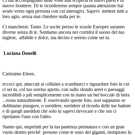
Ci hai accompagnato tante volte alla scoperta di nuovi paesi e di
nuove frontiere. Di te ricorderemo sempre quanta attenzione hai
avuto verso ogni persona con cui interagivi. Sapevi mettere tutti a
loro agio, senza mai chiedere nulla per te.
Ci mancherai. Tanto. Le uscite presso le scuole Europee saranno
diverse senza di te. Sentiamo ancora nei corridoi il suono del tuo
inglese, affabile e dolce, ma deciso e sereno come sei tu.
Luciana Donelli
Carissimo Ettore,
eccoci qui, attaccati ai cellulari a scambiarci e riguardare foto in cui
ci sei tu, col tuo sorriso aperto, con sullo sfondo aerei o paesaggi
incredibili o più semplicemente con in mano un bel boccale di birra
...rossa naturalmente. E osservando queste foto, non sappiamo se
dobbiamo piangere, o sorridere, sorridere al ricordo delle tue battute
e di quegli aneddoti che solo tu sapevi rievocare e che ora ci
ripetiamo l'uno con l'altro.
Siamo qui, stupefatti per la tua partenza prematura e con un gran
vuoto dentro perché persone come te sono dei giganti, riempiono lo