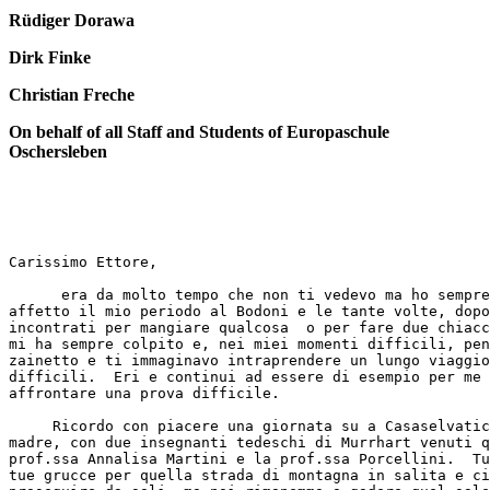
Rüdiger Dorawa
Dirk Finke
Christian Freche
On behalf of all Staff and Students of Europaschule
Oschersleben
Carissimo Ettore,

      era da molto tempo che non ti vedevo ma ho sempre
affetto il mio periodo al Bodoni e le tante volte, dopo
incontrati per mangiare qualcosa  o per fare due chiacc
mi ha sempre colpito e, nei miei momenti difficili, pen
zainetto e ti immaginavo intraprendere un lungo viaggio
difficili.  Eri e continui ad essere di esempio per me 
affrontare una prova difficile.

     Ricordo con piacere una giornata su a Casaselvatic
madre, con due insegnanti tedeschi di Murrhart venuti q
prof.ssa Annalisa Martini e la prof.ssa Porcellini.  Tu
tue grucce per quella strada di montagna in salita e ci