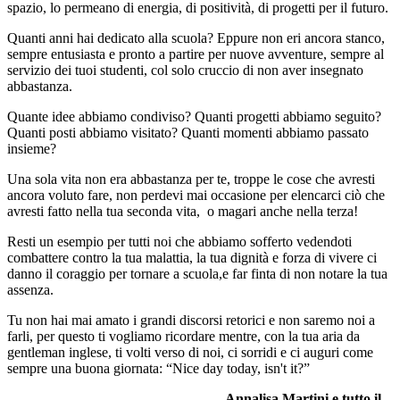
spazio, lo permeano di energia, di positività, di progetti per il futuro.
Quanti anni hai dedicato alla scuola? Eppure non eri ancora stanco,
sempre entusiasta e pronto a partire per nuove avventure, sempre al
servizio dei tuoi studenti, col solo cruccio di non aver insegnato
abbastanza.
Quante idee abbiamo condiviso? Quanti progetti abbiamo seguito?
Quanti posti abbiamo visitato? Quanti momenti abbiamo passato
insieme?
Una sola vita non era abbastanza per te, troppe le cose che avresti
ancora voluto fare, non perdevi mai occasione per elencarci ciò che
avresti fatto nella tua seconda vita, o magari anche nella terza!
Resti un esempio per tutti noi che abbiamo sofferto vedendoti
combattere contro la tua malattia, la tua dignità e forza di vivere ci
danno il coraggio per tornare a scuola,e far finta di non notare la tua
assenza.
Tu non hai mai amato i grandi discorsi retorici e non saremo noi a
farli, per questo ti vogliamo ricordare mentre, con la tua aria da
gentleman inglese, ti volti verso di noi, ci sorridi e ci auguri come
sempre una buona giornata: “Nice day today, isn't it?”
Annalisa Martini e tutto il