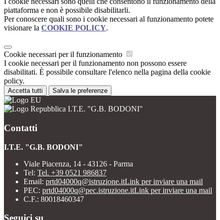
I cookie necessari sono quelli che consentono il funzionamento della
piattaforma e non è possibile disabilitarli.
Per conoscere quali sono i cookie necessari al funzionamento potete
visionare la
COOKIE POLICY
.
Cookie necessari per il funzionamento
I cookie necessari per il funzionamento non possono essere
disabilitati. È possibile consultare l'elenco nella pagina della cookie
policy.
Accetta tutti
Salva le preferenze
I.T.E. "G.B. BODONI"
Contatti
I.T.E. "G.B. BODONI"
Viale Piacenza, 14 - 43126 - Parma
Tel:
Tel. +39 0521 986837
Email:
prtd04000q@istruzione.it
Link per inviare una mail
PEC:
prtd04000q@pec.istruzione.it
Link per inviare una mail
C.F.: 80018460347
Seguici su