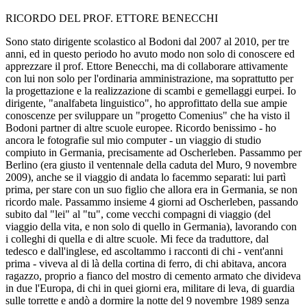
RICORDO DEL PROF. ETTORE BENECCHI
Sono stato dirigente scolastico al Bodoni dal 2007 al 2010, per tre
anni, ed in questo periodo ho avuto modo non solo di conoscere ed
apprezzare il prof. Ettore Benecchi, ma di collaborare attivamente
con lui non solo per l'ordinaria amministrazione, ma soprattutto per
la progettazione e la realizzazione di scambi e gemellaggi eurpei. Io
dirigente, "analfabeta linguistico", ho approfittato della sue ampie
conoscenze per sviluppare un "progetto Comenius" che ha visto il
Bodoni partner di altre scuole europee. Ricordo benissimo - ho
ancora le fotografie sul mio computer - un viaggio di studio
compiuto in Germania, precisamente ad Oscherleben. Passammo per
Berlino (era giusto il ventennale della caduta del Muro, 9 novembre
2009), anche se il viaggio di andata lo facemmo separati: lui partì
prima, per stare con un suo figlio che allora era in Germania, se non
ricordo male. Passammo insieme 4 giorni ad Oscherleben, passando
subito dal "lei" al "tu", come vecchi compagni di viaggio (del
viaggio della vita, e non solo di quello in Germania), lavorando con
i colleghi di quella e di altre scuole. Mi fece da traduttore, dal
tedesco e dall'inglese, ed ascoltammo i racconti di chi - vent'anni
prima - viveva al di là della cortina di ferro, di chi abitava, ancora
ragazzo, proprio a fianco del mostro di cemento armato che divideva
in due l'Europa, di chi in quei giorni era, militare di leva, di guardia
sulle torrette e andò a dormire la notte del 9 novembre 1989 senza