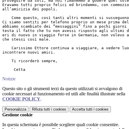
proseguire da soli, ma noi rimanemmo a godere quel sole
Eravamo tutti proprio felici ed brindammo, con commozio
all’amicizia dei popoli.

    Come questo, così tanti altri momenti si susseguono
Ci siamo sentiti per telefono proprio un mese prima del
abbiamo scambiato dei “messaggini” fino a pochi giorni 
testa il fatto che tu non avessi risposto agli ultimi d
eri di nuovo in viaggio forse in Germania, non volevo a
che stessi così male.

    Carissimo Ettore continua a viaggiare, a vedere luo
incontrare nuovi amici.

    Ti ricorderò sempre,

     Cetta
Notizie
Questo sito o gli strumenti terzi da questo utilizzati si avvalgono di
cookie necessari al funzionamento ed utili alle finalità illustrate nella
COOKIE POLICY
.
Personalizza
Rifiuta tutti
i cookies
Accetta tutti
i cookies
Gestione cookie
In questa schermata è possibile scegliere quali cookie consentire.