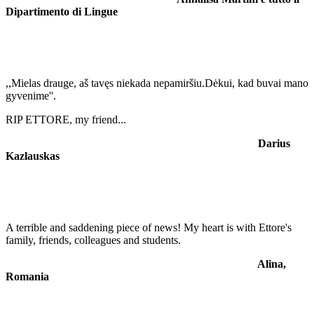
Dipartimento di Lingue
,,Mielas drauge, aš tavęs niekada nepamiršiu.Dėkui, kad buvai mano
gyvenime''.
RIP ETTORE, my friend...
Darius
Kazlauskas
A terrible and saddening piece of news! My heart is with Ettore's
family, friends, colleagues and students.
Alina,
Romania