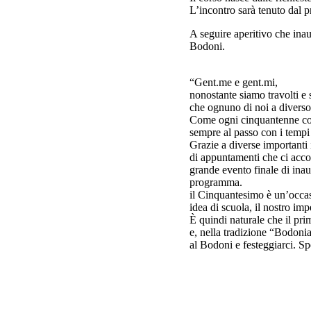
L’incontro sarà tenuto dal pr
A seguire aperitivo che inau
Bodoni.
“Gent.me e gent.mi,
nonostante siamo travolti e
che ognuno di noi a diverso
Come ogni cinquantenne con
sempre al passo con i tempi 
Grazie a diverse importanti 
di appuntamenti che ci acc
grande evento finale di inaug
programma.
il Cinquantesimo è un’occasi
idea di scuola, il nostro imp
È quindi naturale che il pr
e, nella tradizione “Bodonia
al Bodoni e festeggiarci. Spe
Il Diri
Prof.ss