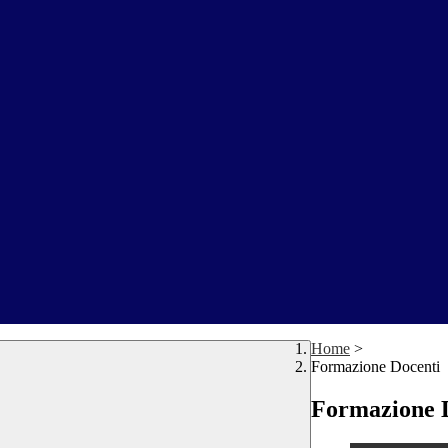
Home
>
Formazione Docenti
Formazione 