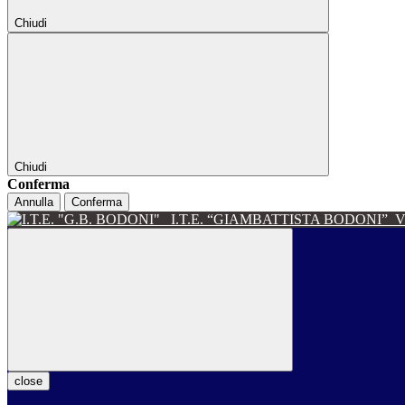
Chiudi
Chiudi
Conferma
Annulla
Conferma
I.T.E. “GIAMBATTISTA BODONI”
V
close