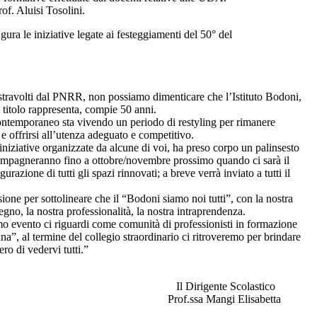
of. Aluisi Tosolini.
gura le iniziative legate ai festeggiamenti del 50° del
 stravolti dal PNRR, non possiamo dimenticare che l’Istituto Bodoni,
 titolo rappresenta, compie 50 anni.
temporaneo sta vivendo un periodo di restyling per rimanere
e offrirsi all’utenza adeguato e competitivo.
iniziative organizzate da alcune di voi, ha preso corpo un palinsesto
ompagneranno fino a ottobre/novembre prossimo quando ci sarà il
urazione di tutti gli spazi rinnovati; a breve verrà inviato a tutti il
one per sottolineare che il “Bodoni siamo noi tutti”, con la nostra
egno, la nostra professionalità, la nostra intraprendenza.
imo evento ci riguardi come comunità di professionisti in formazione
na”, al termine del collegio straordinario ci ritroveremo per brindare
ro di vedervi tutti.”
gente Scolastico
a Mangi Elisabetta