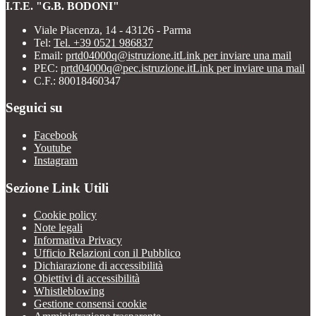
I.T.E. "G.B. BODONI"
Viale Piacenza, 14 - 43126 - Parma
Tel:
Tel. +39 0521 986837
Email:
prtd04000q@istruzione.it
Link per inviare una mail
PEC:
prtd04000q@pec.istruzione.it
Link per inviare una mail
C.F.: 80018460347
Seguici su
Facebook
Youtube
Instagram
Sezione Link Utili
Cookie policy
Note legali
Informativa Privacy
Ufficio Relazioni con il Pubblico
Dichiarazione di accessibilità
Obiettivi di accessibilità
Whistleblowing
Gestione consensi cookie