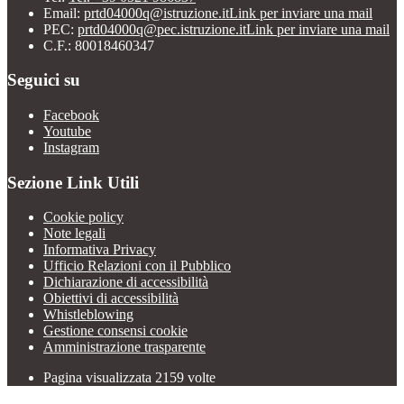
Email:
prtd04000q@istruzione.it
Link per inviare una mail
PEC:
prtd04000q@pec.istruzione.it
Link per inviare una mail
C.F.: 80018460347
Seguici su
Facebook
Youtube
Instagram
Sezione Link Utili
Cookie policy
Note legali
Informativa Privacy
Ufficio Relazioni con il Pubblico
Dichiarazione di accessibilità
Obiettivi di accessibilità
Whistleblowing
Gestione consensi cookie
Amministrazione trasparente
Pagina visualizzata
2159
volte