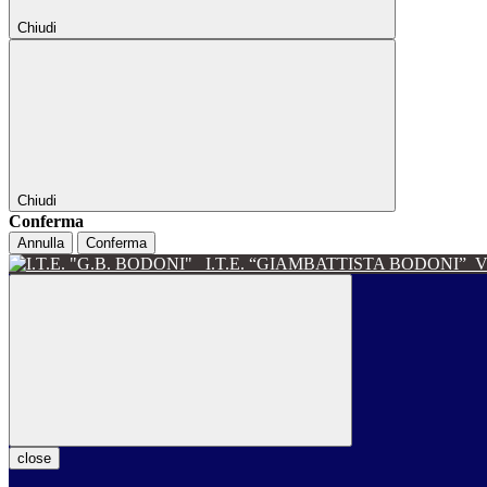
Chiudi
Chiudi
Conferma
Annulla
Conferma
I.T.E. “GIAMBATTISTA BODONI”
V
close