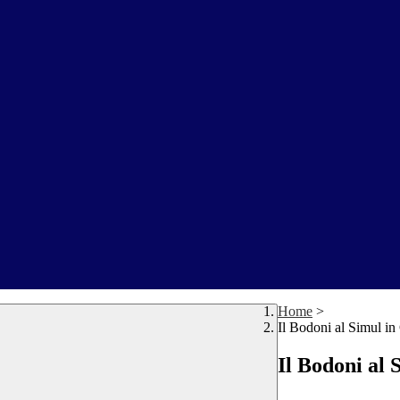
Home
>
Il Bodoni al Simul i
Il Bodoni al