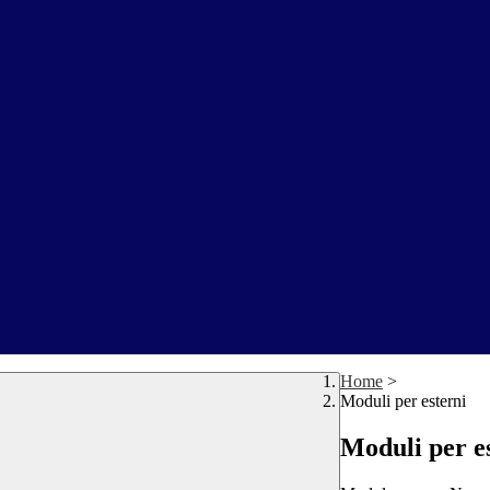
Home
>
Moduli per esterni
Moduli per e