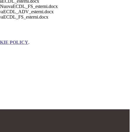
aECDL_esterni.docx
_NuovaECDL_FS_esterni.docx
vaECDL_ADV_esterni.docx
aECDL_FS_esterni.docx
KIE POLICY
.