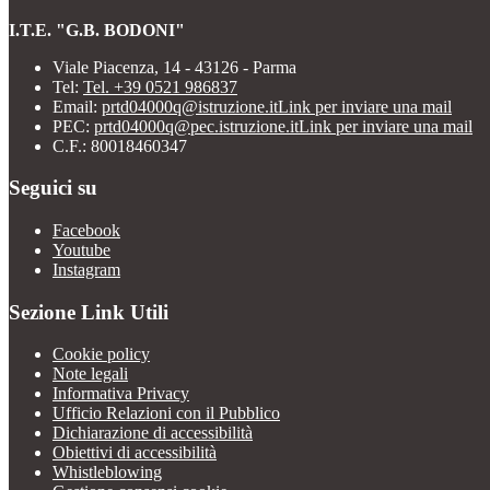
I.T.E. "G.B. BODONI"
Viale Piacenza, 14 - 43126 - Parma
Tel:
Tel. +39 0521 986837
Email:
prtd04000q@istruzione.it
Link per inviare una mail
PEC:
prtd04000q@pec.istruzione.it
Link per inviare una mail
C.F.: 80018460347
Seguici su
Facebook
Youtube
Instagram
Sezione Link Utili
Cookie policy
Note legali
Informativa Privacy
Ufficio Relazioni con il Pubblico
Dichiarazione di accessibilità
Obiettivi di accessibilità
Whistleblowing