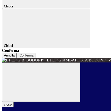
Chiudi
Chiudi
Conferma
Annulla
Conferma
I.T.E. “GIAMBATTISTA BODONI”
V
close