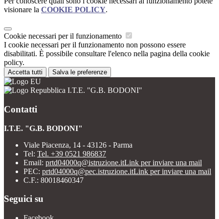
Per conoscere quali sono i cookie necessari al funzionamento potete
visionare la
COOKIE POLICY
.
Cookie necessari per il funzionamento
I cookie necessari per il funzionamento non possono essere
disabilitati. È possibile consultare l'elenco nella pagina della cookie
policy.
Accetta tutti
Salva le preferenze
I.T.E. "G.B. BODONI"
Contatti
I.T.E. "G.B. BODONI"
Viale Piacenza, 14 - 43126 - Parma
Tel:
Tel. +39 0521 986837
Email:
prtd04000q@istruzione.it
Link per inviare una mail
PEC:
prtd04000q@pec.istruzione.it
Link per inviare una mail
C.F.: 80018460347
Seguici su
Facebook