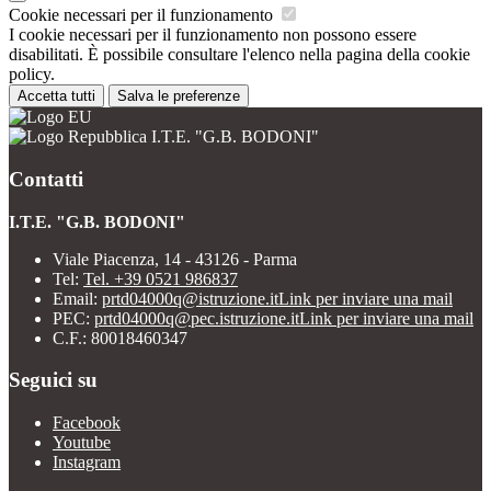
Cookie necessari per il funzionamento
I cookie necessari per il funzionamento non possono essere
disabilitati. È possibile consultare l'elenco nella pagina della cookie
policy.
Accetta tutti
Salva le preferenze
I.T.E. "G.B. BODONI"
Contatti
I.T.E. "G.B. BODONI"
Viale Piacenza, 14 - 43126 - Parma
Tel:
Tel. +39 0521 986837
Email:
prtd04000q@istruzione.it
Link per inviare una mail
PEC:
prtd04000q@pec.istruzione.it
Link per inviare una mail
C.F.: 80018460347
Seguici su
Facebook
Youtube
Instagram