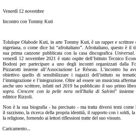
Venerdì 12 novembre
Incontro con Tommy Kuti
Tolulope Olabode Kuti, in arte Tommy Kuti, è un rapper e scrittore 
nigeriana, o come dice lui “afroitaliano”. Afroitaliano, questo è il ti
sua prima canzone pubblicata con la casa discografica
Universal
.
venerdì 12 novembre 2021 è stato ospite dell’Istituto Tecnico Eco
Bodoni per partecipare a uno degli incontri organizzati dalla F
Pizzarotti insieme all’Associazione Le Réseau. L’incontro ha a
obiettivo quello di sensibilizzare i ragazzi dell’istituto su tema
l’immigrazione e l’integrazione. Oltre ad essere un musicista afferma
anche uno scrittore, infatti nel 2019 ha pubblicato il suo primo libr
sopra. Crescere con la pelle nera nell'Italia di Salvini
” insieme 
editrice Rizzoli.
Non è la sua biografia - ha precisato - ma tratta diversi temi come 
il razzismo, la ricerca della propria identità, il rapporto con i soldi, la
la religione, fornendo ai lettori riflessioni tratte del suo vissuto.
Caricamento...