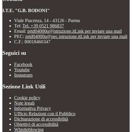
I.T.E. "G.B. BODONI"
Viale Piacenza, 14 - 43126 - Parma
Tel:
Tel. +39 0521 986837
Email:
prtd04000q@istruzione.it
Link per inviare una mail
PEC:
prtd04000q@pec.istruzione.it
Link per inviare una mail
C.F.: 80018460347
Seguici su
Facebook
Youtube
Instagram
Sezione Link Utili
Cookie policy
Note legali
Informativa Privacy
Ufficio Relazioni con il Pubblico
Dichiarazione di accessibilità
Obiettivi di accessibilità
Whistleblowing