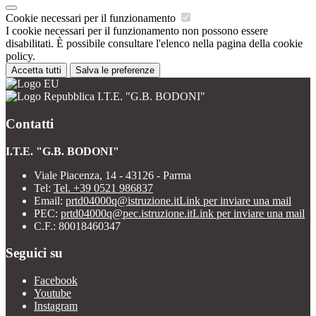
Cookie necessari per il funzionamento
I cookie necessari per il funzionamento non possono essere
disabilitati. È possibile consultare l'elenco nella pagina della cookie
policy.
Accetta tutti
Salva le preferenze
I.T.E. "G.B. BODONI"
Contatti
I.T.E. "G.B. BODONI"
Viale Piacenza, 14 - 43126 - Parma
Tel:
Tel. +39 0521 986837
Email:
prtd04000q@istruzione.it
Link per inviare una mail
PEC:
prtd04000q@pec.istruzione.it
Link per inviare una mail
C.F.: 80018460347
Seguici su
Facebook
Youtube
Instagram