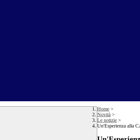
Home
>
Novità
>
Le notizie
>
Un'Esperienza alla
Un'Esperien