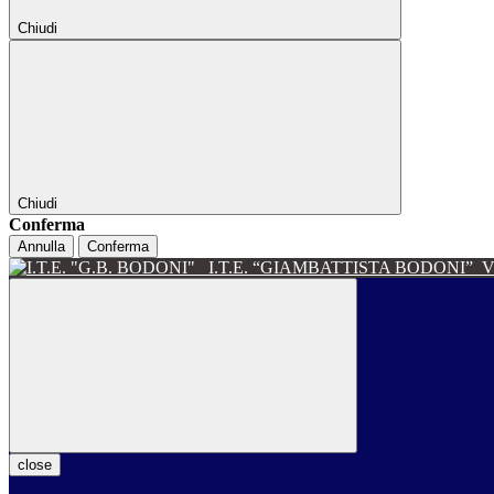
Chiudi
Chiudi
Conferma
Annulla
Conferma
I.T.E. “GIAMBATTISTA BODONI”
V
close