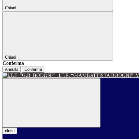
Chiudi
Chiudi
Conferma
Annulla
Conferma
I.T.E. “GIAMBATTISTA BODONI”
V
close