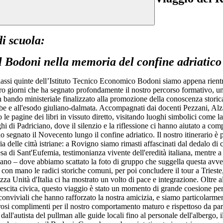
 di scuola:
el Bodoni nella memoria del confine adriatico
classi quinte dell’Istituto Tecnico Economico Bodoni siamo appena rientr
tro giorni che ha segnato profondamente il nostro percorso formativo, u
n bando ministeriale finalizzato alla promozione della conoscenza storica
oibe e all'esodo giuliano-dalmata. Accompagnati dai docenti Pezzani, Alz
le pagine dei libri in vissuto diretto, visitando luoghi simbolici come 
i di Padriciano, dove il silenzio e la riflessione ci hanno aiutato a co
 segnato il Novecento lungo il confine adriatico. Il nostro itinerario è p
a delle città istriane: a Rovigno siamo rimasti affascinati dal dedalo di 
sa di Sant'Eufemia, testimonianza vivente dell'eredità italiana, mentre 
ano – dove abbiamo scattato la foto di gruppo che suggella questa avve
con mano le radici storiche comuni, per poi concludere il tour a Trieste
zza Unità d'Italia ci ha mostrato un volto di pace e integrazione. Oltre 
crescita civica, questo viaggio è stato un momento di grande coesione per
 conviviali che hanno rafforzato la nostra amicizia, e siamo particolarme
si complimenti per il nostro comportamento maturo e rispettoso da parte
 dall'autista del pullman alle guide locali fino al personale dell'albergo, i