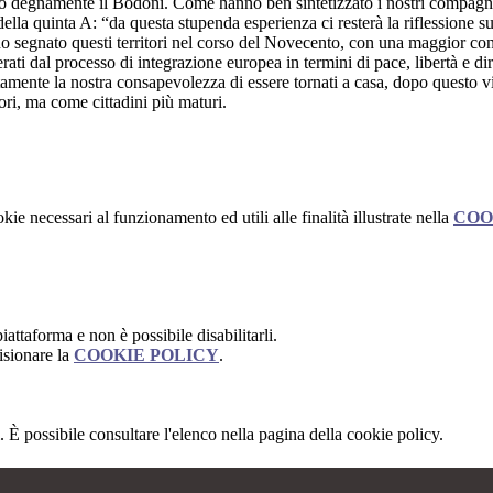
to degnamente il Bodoni. Come hanno ben sintetizzato i nostri compagn
lla quinta A: “da questa stupenda esperienza ci resterà la riflessione s
o segnato questi territori nel corso del Novecento, con una maggior co
rati dal processo di integrazione europea in termini di pace, libertà e dir
tamente la nostra consapevolezza di essere tornati a casa, dopo questo v
ri, ma come cittadini più maturi.
kie necessari al funzionamento ed utili alle finalità illustrate nella
COO
attaforma e non è possibile disabilitarli.
isionare la
COOKIE POLICY
.
 È possibile consultare l'elenco nella pagina della cookie policy.