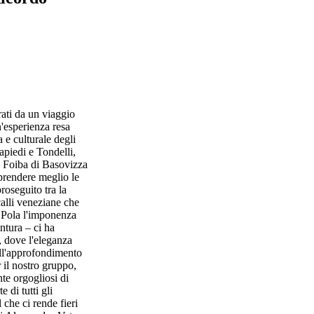
ati da un viaggio
n'esperienza resa
 e culturale degli
apiedi e Tondelli,
la Foiba di Basovizza
mprendere meglio le
roseguito tra la
calli veneziane che
a Pola l'imponenza
ntura – ci ha
, dove l'eleganza
all'approfondimento
 il nostro gruppo,
nte orgogliosi di
 di tutti gli
l che ci rende fieri