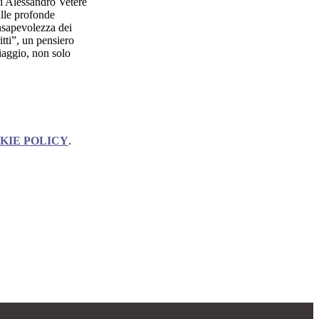
i Alessandro Vetere
ulle profonde
nsapevolezza dei
itti”, un pensiero
iaggio, non solo
KIE POLICY
.