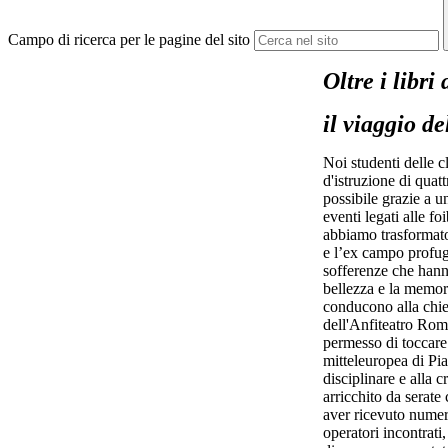
Campo di ricerca per le pagine del sito
Oltre i libri
il viaggio d
Noi studenti delle 
d'istruzione di quat
possibile grazie a u
eventi legati alle f
abbiamo trasformato 
e l’ex campo profugh
sofferenze che hanno
bellezza e la memori
conducono alla chie
dell'Anfiteatro Rom
permesso di toccare 
mitteleuropea di Pia
disciplinare e alla 
arricchito da serate
aver ricevuto numero
operatori incontrati,