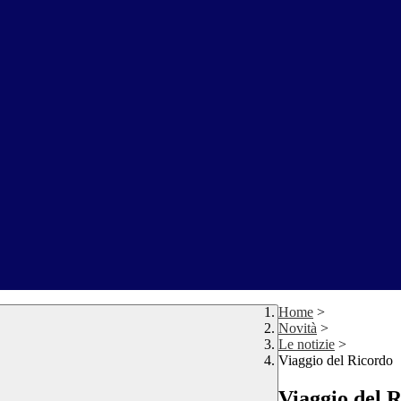
Home
>
Novità
>
Le notizie
>
Viaggio del Ricordo
Viaggio del 