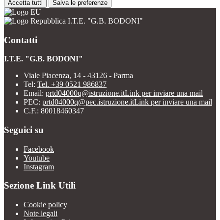
Accetta tutti
Salva le preferenze
I.T.E. "G.B. BODONI"
Contatti
I.T.E. "G.B. BODONI"
Viale Piacenza, 14 - 43126 - Parma
Tel:
Tel. +39 0521 986837
Email:
prtd04000q@istruzione.it
Link per inviare una mail
PEC:
prtd04000q@pec.istruzione.it
Link per inviare una mail
C.F.: 80018460347
Seguici su
Facebook
Youtube
Instagram
Sezione Link Utili
Cookie policy
Note legali