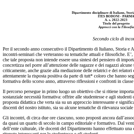
Dipartimento disciplinare di Italiano, Stori
ITES BODONI - PARM
A. s. 2022-2023
Titolo del progetto
Approcci con la Filosofia
Secondo ciclo di incon
Per il secondo anno consecutivo il Dipartimento di Italiano, Storia e Ar
incontri-seminari che verteranno su tematiche attuali e filosofiche. E’,
che tale proposta non intende essere una sintesi del pensiero di importan
concretizza nel porre all’attenzione delle ragazze e dei ragazzi alcune 
criticamente, anche grazie alla mediazione delle relatrici e dei relato
attentamente la risposta positiva da parte di tutt* coloro che hanno seg
formativa dello scorso anno, attraverso riflessioni e confronti in classe 
Il percorso persegue in primo luogo un obiettivo che si ritiene import
sostanziale necessità formativa: offrire alle studentesse e agli student
proposta didattica che verta sia su un approccio interessante e significa
discenti del nostro istituto, sia su alcune tematiche di rilevanza sociale
Gli incontri, di circa due ore ciascuno, sono proposti ancora dall’asso
da quasi un quarto di secolo in campo editoriale e formativo. Dal venta
dell’ente culturale, i/le docenti del Dipartimento hanno effettuato una
ritenute interessanti per le studentesse e gli studenti.