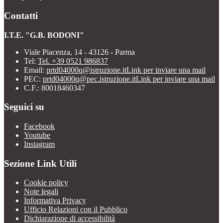
Contatti
I.T.E. "G.B. BODONI"
Viale Piacenza, 14 - 43126 - Parma
Tel:
Tel. +39 0521 986837
Email:
prtd04000q@istruzione.it
Link per inviare una mail
PEC:
prtd04000q@pec.istruzione.it
Link per inviare una mail
C.F.: 80018460347
Seguici su
Facebook
Youtube
Instagram
Sezione Link Utili
Cookie policy
Note legali
Informativa Privacy
Ufficio Relazioni con il Pubblico
Dichiarazione di accessibilità