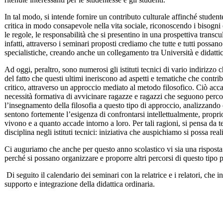
In tal modo, si intende fornire un contributo culturale affinché studente
critica in modo consapevole nella vita sociale, riconoscendo i bisogni e i
le regole, le responsabilità che si presentino in una prospettiva transcul
infatti, attraverso i seminari proposti crediamo che tutte e tutti possa
specialistiche, creando anche un collegamento tra Università e didatti
Ad oggi, peraltro, sono numerosi gli istituti tecnici di vario indirizzo 
del fatto che questi ultimi ineriscono ad aspetti e tematiche che contr
critico, attraverso un approccio mediato al metodo filosofico. Ciò acc
necessità formativa di avvicinare ragazze e ragazzi che seguono percors
l’insegnamento della filosofia a questo tipo di approccio, analizzando qu
sentono fortemente l’esigenza di confrontarsi intellettualmente, proprio
vivono e a quanto accade intorno a loro. Per tali ragioni, si pensa da t
disciplina negli istituti tecnici: iniziativa che auspichiamo si possa re
Ci auguriamo che anche per questo anno scolastico vi sia una risposta p
perché si possano organizzare e proporre altri percorsi di questo tipo p
Di seguito il calendario dei seminari con la relatrice e i relatori, che i
supporto e integrazione della didattica ordi­naria.