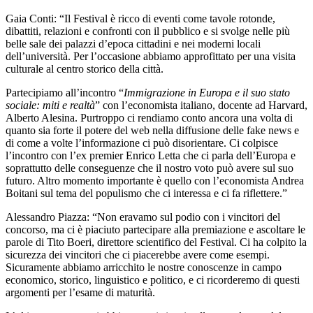
Gaia Conti: “Il Festival è ricco di eventi come tavole rotonde,
dibattiti, relazioni e confronti con il pubblico e si svolge nelle più
belle sale dei palazzi d’epoca cittadini e nei moderni locali
dell’università. Per l’occasione abbiamo approfittato per una visita
culturale al centro storico della città.
Partecipiamo all’incontro “
Immigrazione in Europa e il suo stato
sociale: miti e realtà
” con l’economista italiano, docente ad Harvard,
Alberto Alesina. Purtroppo ci rendiamo conto ancora una volta di
quanto sia forte il potere del web nella diffusione delle fake news e
di come a volte l’informazione ci può disorientare. Ci colpisce
l’incontro con l’ex premier Enrico Letta che ci parla dell’Europa e
soprattutto delle conseguenze che il nostro voto può avere sul suo
futuro. Altro momento importante è quello con l’economista Andrea
Boitani sul tema del populismo che ci interessa e ci fa riflettere.”
Alessandro Piazza: “Non eravamo sul podio con i vincitori del
concorso, ma ci è piaciuto partecipare alla premiazione e ascoltare le
parole di Tito Boeri, direttore scientifico del Festival. Ci ha colpito la
sicurezza dei vincitori che ci piacerebbe avere come esempi.
Sicuramente abbiamo arricchito le nostre conoscenze in campo
economico, storico, linguistico e politico, e ci ricorderemo di questi
argomenti per l’esame di maturità.