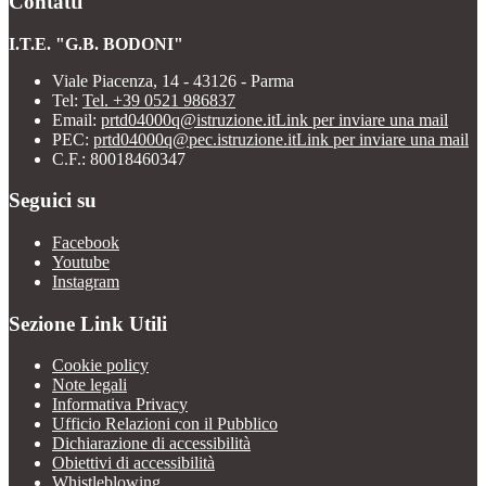
Contatti
I.T.E. "G.B. BODONI"
Viale Piacenza, 14 - 43126 - Parma
Tel:
Tel. +39 0521 986837
Email:
prtd04000q@istruzione.it
Link per inviare una mail
PEC:
prtd04000q@pec.istruzione.it
Link per inviare una mail
C.F.: 80018460347
Seguici su
Facebook
Youtube
Instagram
Sezione Link Utili
Cookie policy
Note legali
Informativa Privacy
Ufficio Relazioni con il Pubblico
Dichiarazione di accessibilità
Obiettivi di accessibilità
Whistleblowing