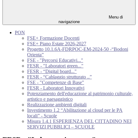
Menu di
navigazione
PON
FSE+ Formazione Docenti
FSE+ Piano Estate 2026-2027
Progetto 10.1.6A-FDRPOC-EM-2024-50 -“Bodoni
Orienta”
FSE - "Percorsi Educativi..."
FESR - "Laboratori green..."
FESR - “Digital board..."
FESR - “Cablaggio strutturato ..”
FSE - "Competenze di Base"
FESR - Laboratori Innovativi
Potenziamento dell'educazione al patrimonio culturale,
artistico e paesaggistico
Realizzazione ambienti digitali
Investimento 1.2 “Abilitazione al cloud per le PA
locali” - Scuole
Misura 1.4.1 ESPERIENZA DEL CITTADINO NEI
SERVIZI PUBBLICI – SCUOLE