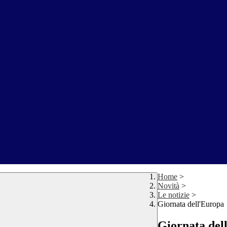
Home
>
Novità
>
Le notizie
>
Giornata dell'Europa
Giornata del