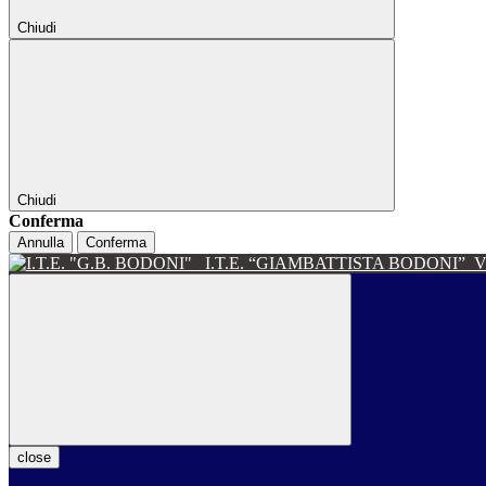
Chiudi
Chiudi
Conferma
Annulla
Conferma
I.T.E. “GIAMBATTISTA BODONI”
V
close