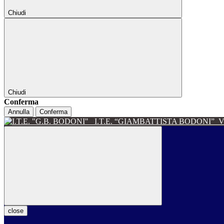
Chiudi
Chiudi
Conferma
Annulla
Conferma
I.T.E. “GIAMBATTISTA BODONI”
V
close