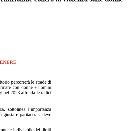
GENERE
torio percorrerà le strade di
ffermare con donne e uomini
gi nel 2023 affonda le radici
nza,
sottolinea l’importanza
 giusta e paritaria
: si deve
nte e indivisibile dei diritti