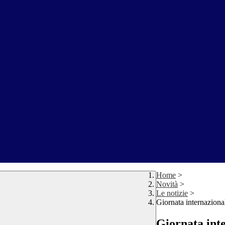
Home
>
Novità
>
Le notizie
>
Giornata internaziona
Giornata inte