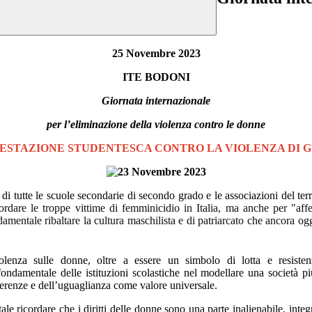
25 Novembre 2023
ITE BODONI
Giornata internazionale
per l’eliminazione della violenza contro le donne
ESTAZIONE STUDENTESCA CONTRO LA VIOLENZA DI 
di tutte le scuole secondarie di secondo grado e le associazioni del terri
cordare le troppe vittime di femminicidio in Italia, ma anche per "a
amentale ribaltare la cultura maschilista e di patriarcato che ancora og
olenza sulle donne, oltre a essere un simbolo di lotta e resiste
fondamentale delle istituzioni scolastiche nel modellare una società più
fferenze e dell’uguaglianza come valore universale.
e ricordare che i diritti delle donne sono una parte inalienabile, integra