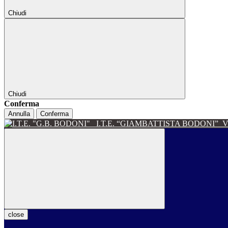
Chiudi
Chiudi
Conferma
Annulla
Conferma
I.T.E. “GIAMBATTISTA BODONI”
V
close