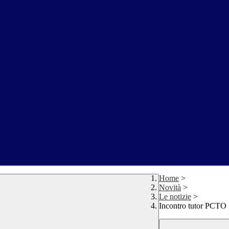
Home
>
Novità
>
Le notizie
>
Incontro tutor PCTO