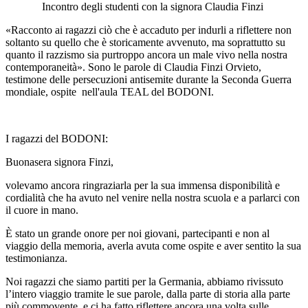
Incontro degli studenti con la signora Claudia Finzi
«Racconto ai ragazzi ciò che è accaduto per indurli a riflettere non
soltanto su quello che è storicamente avvenuto, ma soprattutto su
quanto il razzismo sia purtroppo ancora un male vivo nella nostra
contemporaneità». Sono le parole di Claudia Finzi Orvieto,
testimone delle persecuzioni antisemite durante la Seconda Guerra
mondiale, ospite nell'aula TEAL del BODONI.
I ragazzi del BODONI:
Buonasera signora Finzi,
volevamo ancora ringraziarla per la sua immensa disponibilità e
cordialità che ha avuto nel venire nella nostra scuola e a parlarci con
il cuore in mano.
È stato un grande onore per noi giovani, partecipanti e non al
viaggio della memoria, averla avuta come ospite e aver sentito la sua
testimonianza.
Noi ragazzi che siamo partiti per la Germania, abbiamo rivissuto
l’intero viaggio tramite le sue parole, dalla parte di storia alla parte
più commovente, e ci ha fatto riflettere ancora una volta sulle