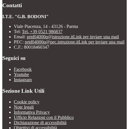
Contatti
I.T.E. "G.B. BODONI"
Viale Piacenza, 14 - 43126 - Parma
Tel:
Tel. +39 0521 986837
Email:
prtd04000q@istruzione.it
Link per inviare una mail
PEC:
prtd04000q@pec.istruzione.it
Link per inviare una mail
C.F.: 80018460347
Seguici su
Facebook
Youtube
Instagram
Sezione Link Utili
Cookie policy
Note legali
Informativa Privacy
Ufficio Relazioni con il Pubblico
Dichiarazione di accessibilità
Obiettivi di accessibilità