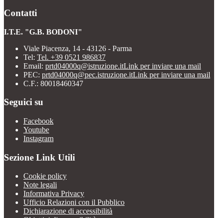
Contatti
I.T.E. "G.B. BODONI"
Viale Piacenza, 14 - 43126 - Parma
Tel:
Tel. +39 0521 986837
Email:
prtd04000q@istruzione.it
Link per inviare una mail
PEC:
prtd04000q@pec.istruzione.it
Link per inviare una mail
C.F.: 80018460347
Seguici su
Facebook
Youtube
Instagram
Sezione Link Utili
Cookie policy
Note legali
Informativa Privacy
Ufficio Relazioni con il Pubblico
Dichiarazione di accessibilità