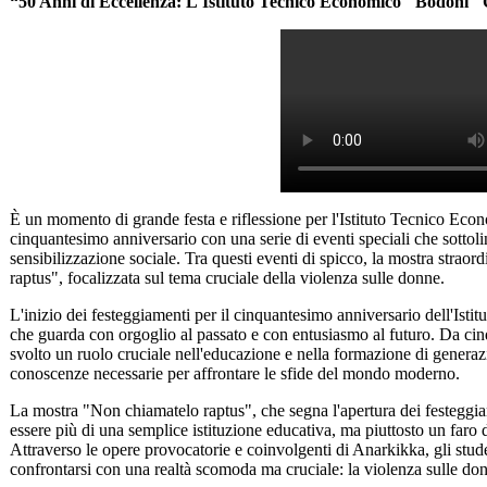
“50 Anni di Eccellenza: L'Istituto Tecnico Economico "Bodoni"
È un momento di grande festa e riflessione per l'Istituto Tecnico Eco
cinquantesimo anniversario con una serie di eventi speciali che sottolin
sensibilizzazione sociale. Tra questi eventi di spicco, la mostra straor
raptus", focalizzata sul tema cruciale della violenza sulle donne.
L'inizio dei festeggiamenti per il cinquantesimo anniversario dell'Isti
che guarda con orgoglio al passato e con entusiasmo al futuro. Da ci
svolto un ruolo cruciale nell'educazione e nella formazione di generaz
conoscenze necessarie per affrontare le sfide del mondo moderno.
La mostra "Non chiamatelo raptus", che segna l'apertura dei festeggiam
essere più di una semplice istituzione educativa, ma piuttosto un far
Attraverso le opere provocatorie e coinvolgenti di Anarkikka, gli studen
confrontarsi con una realtà scomoda ma cruciale: la violenza sulle do