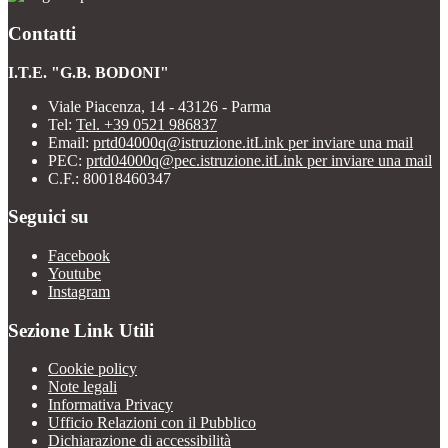
Contatti
I.T.E. "G.B. BODONI"
Viale Piacenza, 14 - 43126 - Parma
Tel:
Tel. +39 0521 986837
Email:
prtd04000q@istruzione.it
Link per inviare una mail
PEC:
prtd04000q@pec.istruzione.it
Link per inviare una mail
C.F.: 80018460347
Seguici su
Facebook
Youtube
Instagram
Sezione Link Utili
Cookie policy
Note legali
Informativa Privacy
Ufficio Relazioni con il Pubblico
Dichiarazione di accessibilità