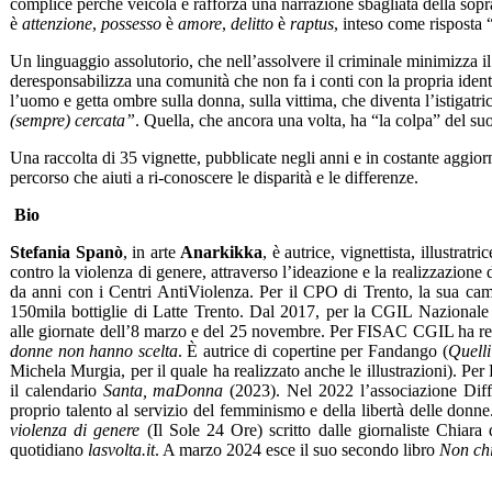
complice perché veicola e rafforza una narrazione sbagliata della sopra
è
attenzione
,
possesso
è
amore
,
delitto
è
raptus
, inteso come risposta 
Un linguaggio assolutorio, che nell’assolvere il criminale minimizza il 
deresponsabilizza una comunità che non fa i conti con la propria identit
l’uomo e getta ombre sulla donna, sulla vittima, che diventa l’istigatri
(sempre) cercata”
. Quella, che ancora una volta, ha “la colpa” del suo
Una raccolta di 35 vignette, pubblicate negli anni e in costante aggiorn
percorso che aiuti a ri-conoscere le disparità e le differenze.
Bio
Stefania Spanò
, in arte
Anarkikka
, è autrice, vignettista, illustra
contro la violenza di genere, attraverso l’ideazione e la realizzazione d
da anni con i Centri AntiViolenza. Per il CPO di Trento, la sua camp
150mila bottiglie di Latte Trento. Dal 2017, per la CGIL Nazionale c
alle giornate dell’8 marzo e del 25 novembre. Per FISAC CGIL ha rea
donne non hanno scelta
. È autrice di copertine per Fandango (
Quell
Michela Murgia, per il quale ha realizzato anche le illustrazioni). Pe
il calendario
Santa, maDonna
(2023). Nel 2022 l’associazione Dif
proprio talento al servizio del femminismo e della libertà delle donne
violenza di genere
(Il Sole 24 Ore) scritto dalle giornaliste Chiar
quotidiano
lasvolta.it
. A marzo 2024 esce il suo secondo libro
Non ch