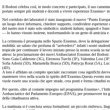
Il Bodoni celebra così, in modo concreto e partecipato, il suo cammino
portato sempre più studenti e docenti a vivere esperienze Erasmus+ in
Nel corridoio dei laboratori è stato inaugurato il nuovo “Punto Europ
un luogo dove informarsi, chiedere supporto, condividere esperienze 
del nastro non è stato solo simbolico: studenti italiani, spagnoli e fr
— lo hanno vissuto insieme, trasformandolo in un gesto di amicizia e c
La cerimonia è proseguita nello
Spazio Erasmus
, dove la delegazione 
mobilità: un saluto che profuma di “arrivederci” infatti i nostri studen
tropicale per continuare il lavoro iniziato presso la nostra scuola su t
atteso: la proclamazione dei nuovi Ambasciatori Erasmus del Bodoni
Sono Gaia Calderone (3G), Eleonora Turchi (3F), Valentina Losi (3F),
Sofia Adorni (5D), Mariastella Brasca (5D), Patrycja Rorat (5A), Lu
(4D).
A loro è affidato un compito speciale: raccontare cosa significhi davver
mantenere vivo nella scuola lo spirito dell’Erasmus.Questo evento non 
vuole essere una scuola che apre strade, crea ponti e forma cittadini e
Per questo, oltre al costante impegno nel programma Erasmus+, l’Istit
Ambasciatrice del Parlamento Europeo (EPAS), per promuovere tra gli 
della cittadinanza attiva.
La mattinata si è conclusa senza formalismi: un piccolo rinfresco, ling