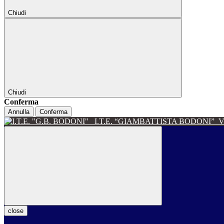
Chiudi
Chiudi
Conferma
Annulla
Conferma
I.T.E. “GIAMBATTISTA BODONI”
V
close