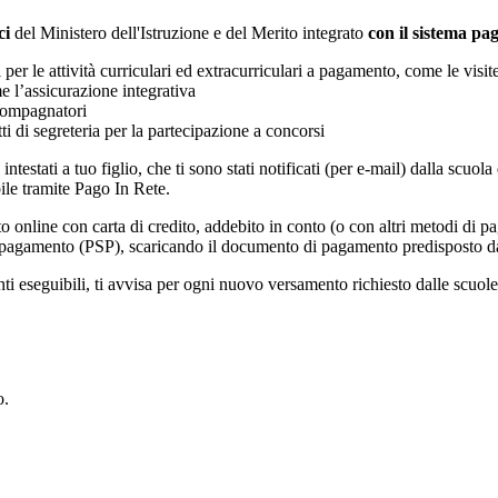
ci
del Ministero dell'Istruzione e del Merito integrato
con il sistema p
i per le attività curriculari ed extracurriculari a pagamento, come le visit
e l’assicurazione integrativa
ccompagnatori
tti di segreteria per la partecipazione a concorsi
intestati a tuo figlio, che ti sono stati notificati (per e-mail) dalla scuo
ile tramite Pago In Rete.
online con carta di credito, addebito in conto (o con altri metodi di p
vizi di pagamento (PSP), scaricando il documento di pagamento predisposto
eseguibili, ti avvisa per ogni nuovo versamento richiesto dalle scuole, ti 
o.