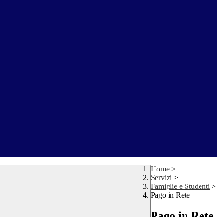
Home
>
Servizi
>
Famiglie e Studenti
>
Pago in Rete
Pago in Rete