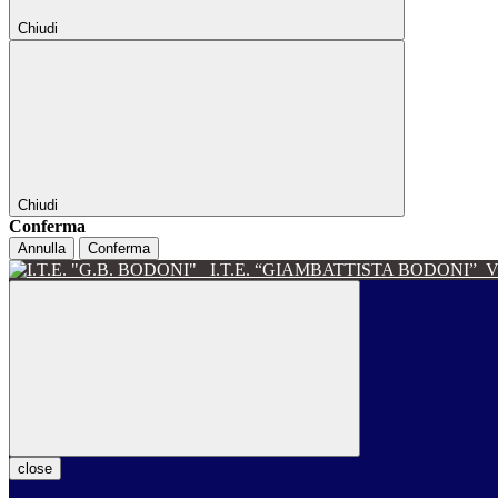
Chiudi
Chiudi
Conferma
Annulla
Conferma
I.T.E. “GIAMBATTISTA BODONI”
V
close