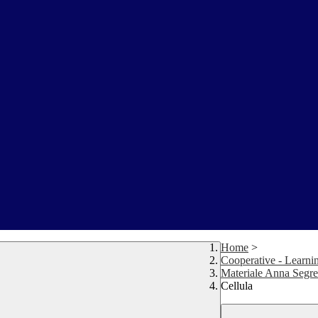
Home
>
Cooperative - Learni
Materiale Anna Segre
Cellula