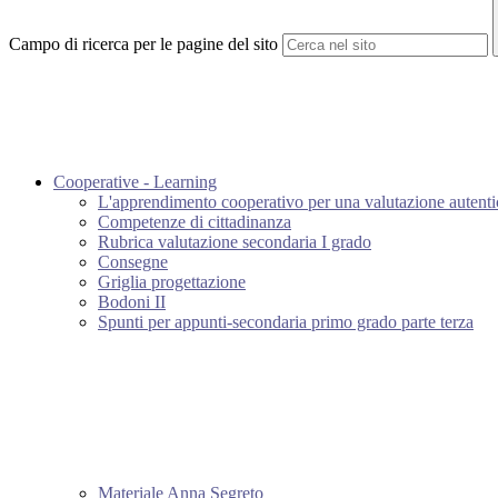
Campo di ricerca per le pagine del sito
Cooperative - Learning
L'apprendimento cooperativo per una valutazione autenti
Competenze di cittadinanza
Rubrica valutazione secondaria I grado
Consegne
Griglia progettazione
Bodoni II
Spunti per appunti-secondaria primo grado parte terza
Materiale Anna Segreto