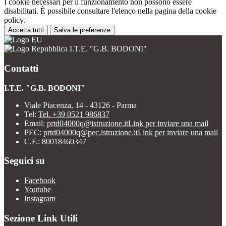
I cookie necessari per il funzionamento non possono essere
disabilitati. È possibile consultare l'elenco nella pagina della cookie
policy.
Accetta tutti
Salva le preferenze
I.T.E. "G.B. BODONI"
Contatti
I.T.E. "G.B. BODONI"
Viale Piacenza, 14 - 43126 - Parma
Tel:
Tel. +39 0521 986837
Email:
prtd04000q@istruzione.it
Link per inviare una mail
PEC:
prtd04000q@pec.istruzione.it
Link per inviare una mail
C.F.: 80018460347
Seguici su
Facebook
Youtube
Instagram
Sezione Link Utili