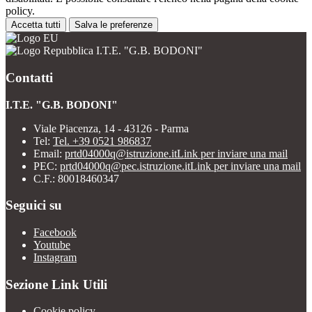
policy.
Accetta tutti
Salva le preferenze
I.T.E. "G.B. BODONI"
Contatti
I.T.E. "G.B. BODONI"
Viale Piacenza, 14 - 43126 - Parma
Tel:
Tel. +39 0521 986837
Email:
prtd04000q@istruzione.it
Link per inviare una mail
PEC:
prtd04000q@pec.istruzione.it
Link per inviare una mail
C.F.: 80018460347
Seguici su
Facebook
Youtube
Instagram
Sezione Link Utili
Cookie policy