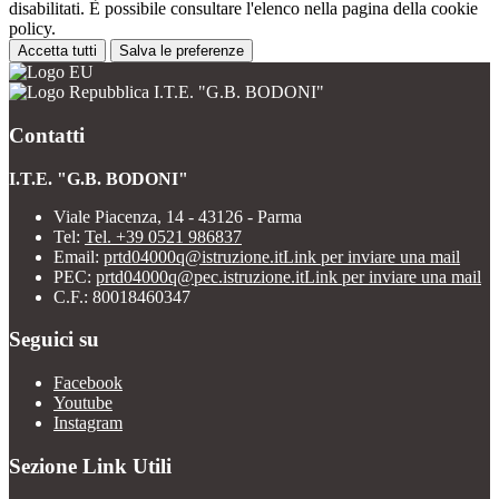
disabilitati. È possibile consultare l'elenco nella pagina della cookie
policy.
Accetta tutti
Salva le preferenze
I.T.E. "G.B. BODONI"
Contatti
I.T.E. "G.B. BODONI"
Viale Piacenza, 14 - 43126 - Parma
Tel:
Tel. +39 0521 986837
Email:
prtd04000q@istruzione.it
Link per inviare una mail
PEC:
prtd04000q@pec.istruzione.it
Link per inviare una mail
C.F.: 80018460347
Seguici su
Facebook
Youtube
Instagram
Sezione Link Utili