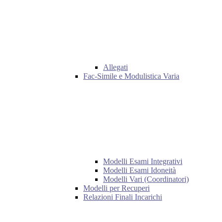
Allegati
Fac-Simile e Modulistica Varia
Modelli Esami Integrativi
Modelli Esami Idoneità
Modelli Vari (Coordinatori)
Modelli per Recuperi
Relazioni Finali Incarichi