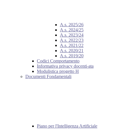
A.s. 2025/26
A.s. 2024/25
A.s. 2023/24
A.s. 2022/23
A.s. 2021/22
A.s. 2020/21
A.s. 2019/20
Codici Comportamento
Informativa privacy docenti-ata
Modulistica progetto H
Documenti Fondamentali
Piano per l'Intelligenza Artificiale