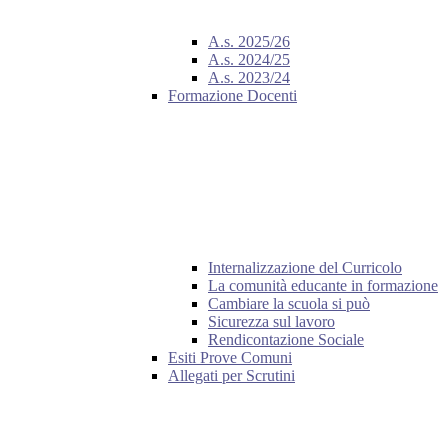
A.s. 2025/26
A.s. 2024/25
A.s. 2023/24
Formazione Docenti
Internalizzazione del Curricolo
La comunità educante in formazione
Cambiare la scuola si può
Sicurezza sul lavoro
Rendicontazione Sociale
Esiti Prove Comuni
Allegati per Scrutini