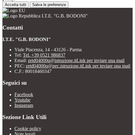
Accetta tutti
Salva le preferenze
I.T.E. "G.B. BODONI"
Contatti
I.T.E. "G.B. BODONI"
Viale Piacenza, 14 - 43126 - Parma
Tel:
Tel. +39 0521 986837
Email:
prtd04000q@istruzione.it
Link per inviare una mail
PEC:
prtd04000q@pec.istruzione.it
Link per inviare una mail
C.F.: 80018460347
Seguici su
Facebook
Youtube
Instagram
Sezione Link Utili
Cookie policy
Note legali