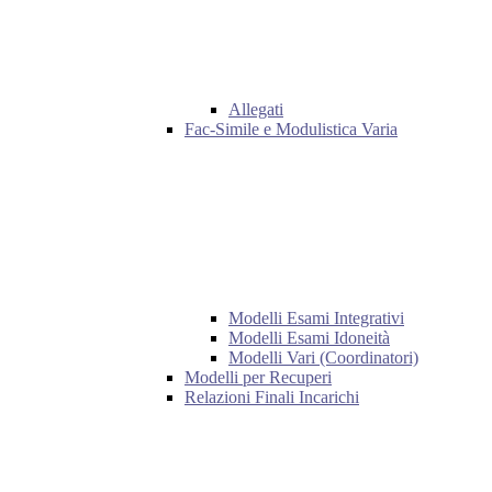
Allegati
Fac-Simile e Modulistica Varia
Modelli Esami Integrativi
Modelli Esami Idoneità
Modelli Vari (Coordinatori)
Modelli per Recuperi
Relazioni Finali Incarichi