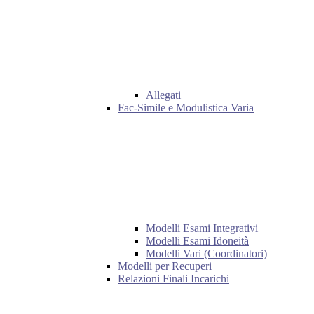
Allegati
Fac-Simile e Modulistica Varia
Modelli Esami Integrativi
Modelli Esami Idoneità
Modelli Vari (Coordinatori)
Modelli per Recuperi
Relazioni Finali Incarichi