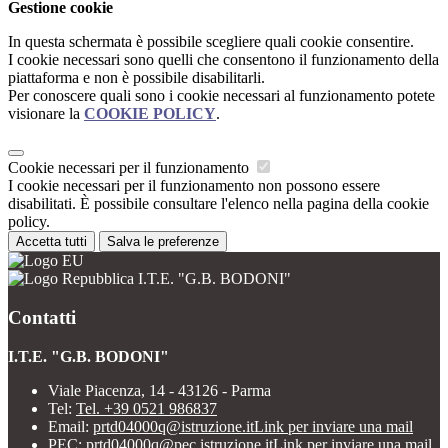
Gestione cookie
In questa schermata è possibile scegliere quali cookie consentire.
I cookie necessari sono quelli che consentono il funzionamento della
piattaforma e non è possibile disabilitarli.
Per conoscere quali sono i cookie necessari al funzionamento potete
visionare la
COOKIE POLICY
.
Cookie necessari per il funzionamento
I cookie necessari per il funzionamento non possono essere
disabilitati. È possibile consultare l'elenco nella pagina della cookie
policy.
Accetta tutti
Salva le preferenze
I.T.E. "G.B. BODONI"
Contatti
I.T.E. "G.B. BODONI"
Viale Piacenza, 14 - 43126 - Parma
Tel:
Tel. +39 0521 986837
Email:
prtd04000q@istruzione.it
Link per inviare una mail
PEC:
prtd04000q@pec.istruzione.it
Link per inviare una mail