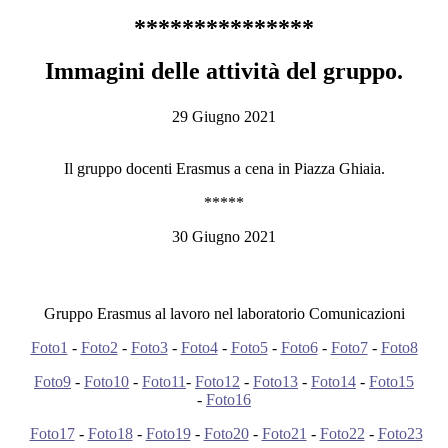
***************
Immagini delle attività del gruppo.
29 Giugno 2021
Il gruppo docenti Erasmus a cena in Piazza Ghiaia.
*****
30 Giugno 2021
Gruppo Erasmus al lavoro nel laboratorio Comunicazioni
Foto1
-
Foto2
-
Foto3
-
Foto4
-
Foto5
-
Foto6
-
Foto7
-
Foto8
Foto9
-
Foto10
-
Foto11
-
Foto12
-
Foto13
-
Foto14
-
Foto15
-
Foto16
Foto17
-
Foto18
-
Foto19
-
Foto20
-
Foto21
-
Foto22
-
Foto23