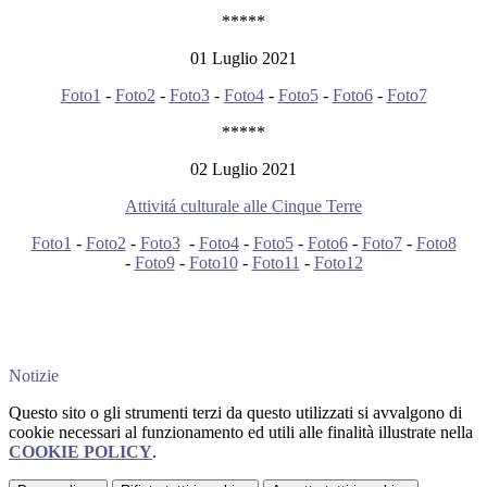
*****
01 Luglio 2021
Foto1
-
Foto2
-
Foto3
-
Foto4
-
Foto5
-
Foto6
-
Foto7
*****
02 Luglio 2021
Attivitá culturale alle Cinque Terre
Foto1
-
Foto2
-
Foto3
-
Foto4
-
Foto5
-
Foto6
-
Foto7
-
Foto8
-
Foto9
-
Foto10
-
Foto11
-
Foto12
Notizie
Questo sito o gli strumenti terzi da questo utilizzati si avvalgono di
cookie necessari al funzionamento ed utili alle finalità illustrate nella
COOKIE POLICY
.