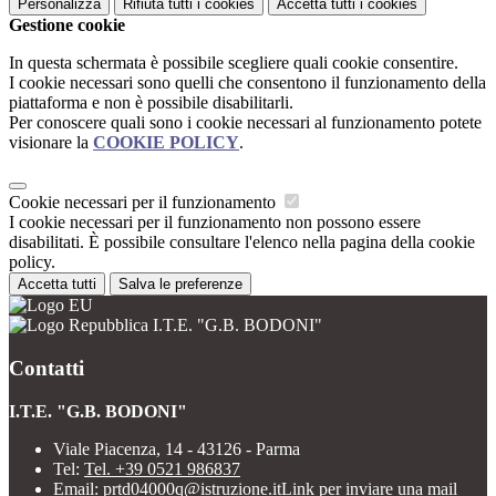
Personalizza
Rifiuta tutti
i cookies
Accetta tutti
i cookies
Gestione cookie
In questa schermata è possibile scegliere quali cookie consentire.
I cookie necessari sono quelli che consentono il funzionamento della
piattaforma e non è possibile disabilitarli.
Per conoscere quali sono i cookie necessari al funzionamento potete
visionare la
COOKIE POLICY
.
Cookie necessari per il funzionamento
I cookie necessari per il funzionamento non possono essere
disabilitati. È possibile consultare l'elenco nella pagina della cookie
policy.
Accetta tutti
Salva le preferenze
I.T.E. "G.B. BODONI"
Contatti
I.T.E. "G.B. BODONI"
Viale Piacenza, 14 - 43126 - Parma
Tel:
Tel. +39 0521 986837
Email:
prtd04000q@istruzione.it
Link per inviare una mail