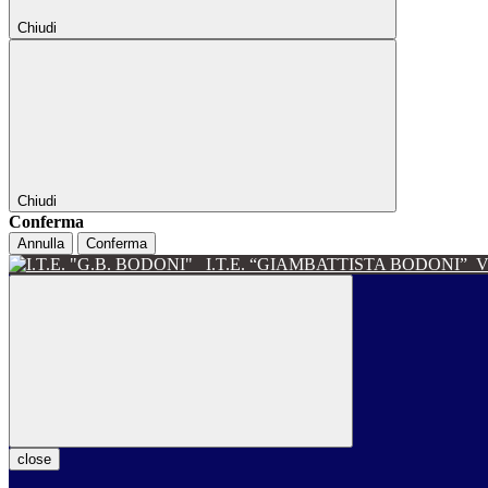
Chiudi
Chiudi
Conferma
Annulla
Conferma
I.T.E. “GIAMBATTISTA BODONI”
V
close