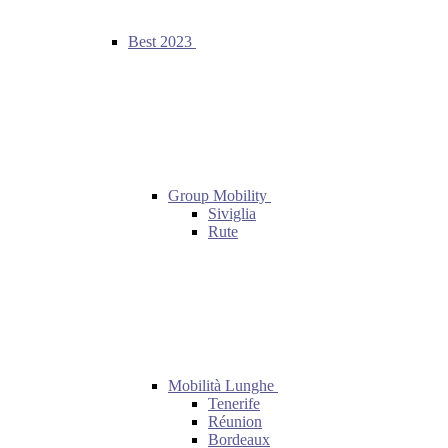
Best 2023
Group Mobility
Siviglia
Rute
Mobilità Lunghe
Tenerife
Réunion
Bordeaux