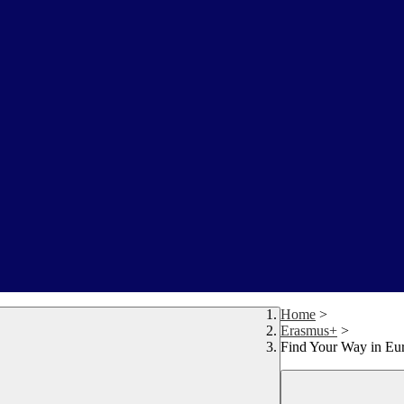
Home
>
Erasmus+
>
Find Your Way in Eu