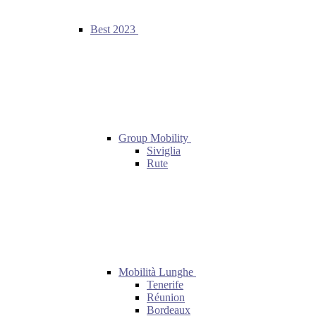
Best 2023
Group Mobility
Siviglia
Rute
Mobilità Lunghe
Tenerife
Réunion
Bordeaux