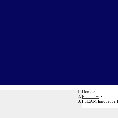
Home
>
Erasmus+
>
I-TEAM Innovative T