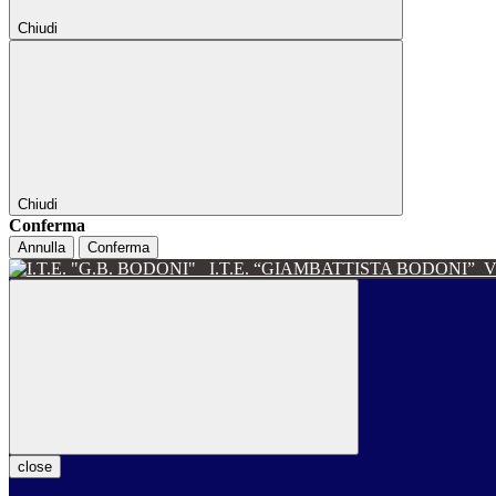
Chiudi
Chiudi
Conferma
Annulla
Conferma
I.T.E. “GIAMBATTISTA BODONI”
V
close