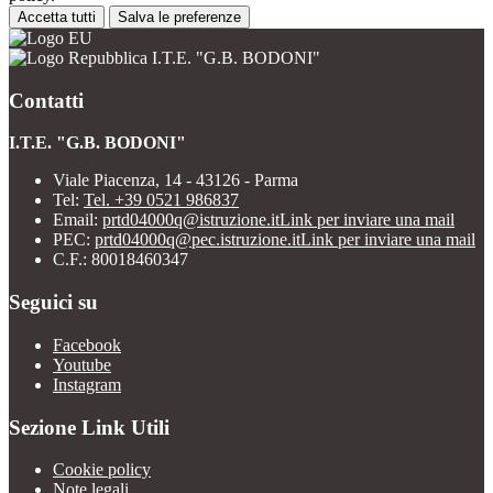
Accetta tutti
Salva le preferenze
I.T.E. "G.B. BODONI"
Contatti
I.T.E. "G.B. BODONI"
Viale Piacenza, 14 - 43126 - Parma
Tel:
Tel. +39 0521 986837
Email:
prtd04000q@istruzione.it
Link per inviare una mail
PEC:
prtd04000q@pec.istruzione.it
Link per inviare una mail
C.F.: 80018460347
Seguici su
Facebook
Youtube
Instagram
Sezione Link Utili
Cookie policy
Note legali